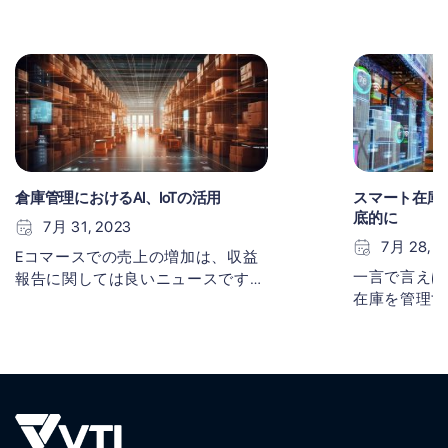
倉庫管理におけるAI、IoTの活用
スマート在庫
底的に
7月 31, 2023
7月 28, 2
Eコマースでの売上の増加は、収益
一言で言えば
報告に関しては良いニュースです
在庫を管理す
が、倉庫管理者にとっては課題で
れには、製品
す。企業の規模拡大するにつれて、
消費が含まれ
大量の在庫を追跡することは困難な
る中、スマー
作業になります。 オンデマンドの
多くの企業に
買い物客のニーズを満たすために、
マート在庫管理
[...]