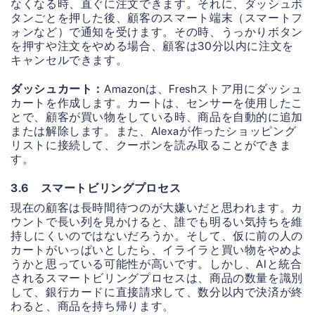
なくなる時、直ぐに注文できます。それに、ダッシュボ
タンごとを押した後、顧客のスマート端末（スマートフ
ォンなど）で通知を受けます。その時、うっかりボタン
を押すや注文をやめる場合、顧客は30分以内に注文を
キャンセルできます。
ダッシュカート：
Amazonは、Freshストア用にダッシュ
カートを作成します。カートは、センサーを使用したこ
とで、顧客が買い物をしている時、商品を自動的に追加
または解除します。また、Alexaが作ったショッピング
リストに接続して、クーポンを読み取ることができま
す。
3.6 スマートビリングプロセス
現在の顧客は長時間待つのが大嫌いだと思われます。カ
ウントで長い列を見かけると、誰でも明るい気持ちを維
持しにくいのではないだろうか。そして、仮に前の人の
カートがいっぱいとしたら、イライラと買い物をやめよ
うかと思っている可能性が高いです。しかし、AIと統合
されるスマートビリングプロセスは、商品の数量を識別
して、銀行カードに直接請求して、数分以内で決済が終
わると、商品を持ち帰ります。