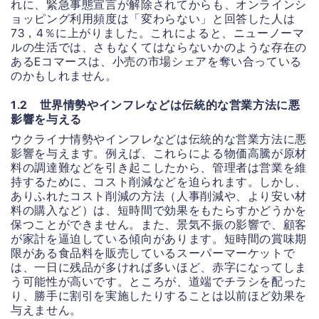
れに、緊急事態宣言が解除されてからも、オンラインシ
ョッピング利用頻度は「変わらない」と回答した人は
73，4％に上がりました。これによると、ニューノーマ
ルの生活では、さもなくてはならないかのような存在の
あるEコマースは、小売の市場シェアを奪い合っている
のかもしれません。
1.2 世界情勢やインフレなどは伝統的な営業方法に悪
影響を与える
ウクライナ情勢やインフレなどは伝統的な営業方法に悪
影響を与えます。例えば、これらによる物価高騰が原材
料の調達難などを引き起こしたから、管理者は営業を維
持するために、コスト削減などを迫られます。しかし、
ありふれたコスト削減の方法（人事削減や、より安い材
料の購入など）は、短時間で効果をもたらすかどうかを
保つことができません。また、景気不振の影響で、顧客
が家計を逼迫している傾向があります。短時間の賞味期
限がある食品料を販売しているスーパーマーケットで
は、一日に残品が多ければ多いほど、赤字になってしま
う可能性が高いです。ところが、道端でチラシを配った
り、勝手に割引を実施したりすることは以前ほど効果を
与えません。