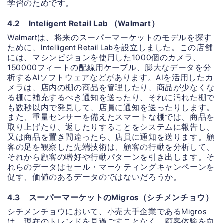
学習のためです。
4.2 Inteligent Retail Lab （Walmart）
Walmartは、将来のスーパーマーケットのモデルを探す
ために、Intelligent Retail Labを設立しました。この店舗
には、マシンビジョンを使用した1000個のカメラ、
150000フィートの配線用ケーブル、膨大なデータを分
析するAIソフトウェアなどがあります。AIを活用したカ
メラは、店内の棚の商品を管理したり、商品が少なくな
る棚に補充するべき通知を送ったり、それに汚れた棚で
も数秒以内で発見して、店員に通知を送ったりします。
また、重量センサーを備えたスマートな棚では、商品を
取り上げたり、返したりすることをシステムに報告し、
又は商品を置き間違ったら、店員に通知を送ります。顧
客の足を観察した先端技術は、顧客の行動を分析して、
それから顧客の嗜好や行動パターンを引き出します。そ
れらのデータはセール・マーケティングキャンペーンを
促す、価値のあるデータのではないだろうか。
4.3 スーパーマーケットのMigros（シチメンチョウ）
シチメンチョウにおいて、小売大手企業であるMigros
は、現在のトレンドを見過ごすことなく、顧客体験を向