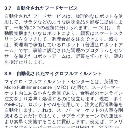
3.7 自動化されたフードサービス
自動化されたフードサービスは、物理的なロボットを使
用して、サラダなどのような調味食品を顧客に提供しま
す。一般的に2つの種類に分けられます。一つ目は、自
動販売機またいなロボットにより、顧客はスマートスク
リーンをタッチして、調理食品を注文できます。残り
は、調理場で稼働しているロボット（普通はロボットア
ーム）です。事前に設定された調理のプログラムとセン
サーを備えたロボットアームは、野菜を切ったり、鶏肉
を揚げたりします。
3.8 自動化されたマイクロフルフィルメント
マイクロ・フルフィルメント・センターとは、英語で
Micro Fullfillment cente（MFC）rと呼び、スーパーマー
ケット内にある小さな倉庫であり、食料品のオンライン
注文をより素早く処理するのに役立ちます、現在、多く
のMFCは、ロボットやAIを使用して、注文と配送準備を
自動化します。これは、スーパーマーケットの人事を削
減することだけではなく、サプライチェーンでの運送を
より素早く実施することに貢献します。例えば、アメリ
カにおけるスーパーマーケットのH Martは、2021年か