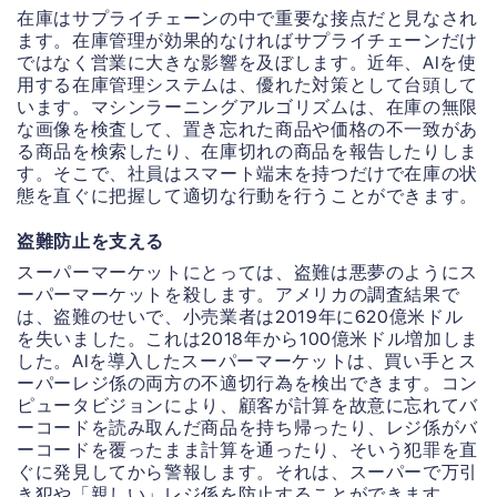
在庫はサプライチェーンの中で重要な接点だと見なされ
ます。在庫管理が効果的なければサプライチェーンだけ
ではなく営業に大きな影響を及ぼします。近年、AIを使
用する在庫管理システムは、優れた対策として台頭して
います。マシンラーニングアルゴリズムは、在庫の無限
な画像を検査して、置き忘れた商品や価格の不一致があ
る商品を検索したり、在庫切れの商品を報告したりしま
す。そこで、社員はスマート端末を持つだけで在庫の状
態を直ぐに把握して適切な行動を行うことができます。
盗難防止を支える
スーパーマーケットにとっては、盗難は悪夢のようにス
ーパーマーケットを殺します。アメリカの調査結果で
は、盗難のせいで、小売業者は2019年に620億米ドル
を失いました。これは2018年から100億米ドル増加しま
した。AIを導入したスーパーマーケットは、買い手とス
ーパーレジ係の両方の不適切行為を検出できます。コン
ピュータビジョンにより、顧客が計算を故意に忘れてバ
ーコードを読み取んだ商品を持ち帰ったり、レジ係がバ
ーコードを覆ったまま計算を通ったり、そいう犯罪を直
ぐに発見してから警報します。それは、スーパーで万引
き犯や「親しい」レジ係を防止することができます。