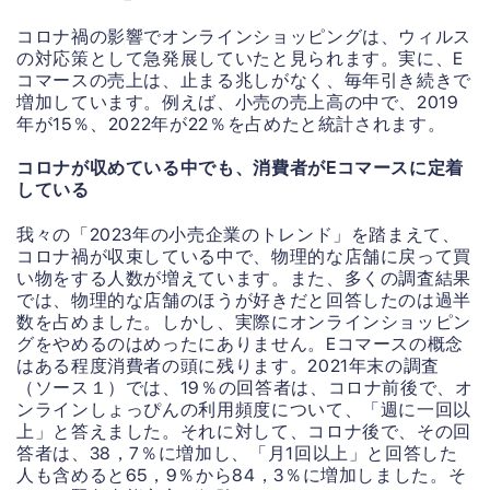
コロナ禍の影響でオンラインショッピングは、ウィルス
の対応策として急発展していたと見られます。実に、E
コマースの売上は、止まる兆しがなく、毎年引き続きで
増加しています。例えば、小売の売上高の中で、2019
年が15％、2022年が22％を占めたと統計されます。
コロナが収めている中でも、消費者がEコマースに定着
している
我々の
「2023年の小売企業のトレンド」
を踏まえて、
コロナ禍が収束している中で、物理的な店舗に戻って買
い物をする人数が増えています。また、多くの調査結果
では、物理的な店舗のほうが好きだと回答したのは過半
数を占めました。しかし、実際にオンラインショッピン
グをやめるのはめったにありません。Eコマースの概念
はある程度消費者の頭に残ります。2021年末の調査
（ソース１）では、19％の回答者は、コロナ前後で、オ
ンラインしょっぴんの利用頻度について、「週に一回以
上」と答えました。それに対して、コロナ後で、その回
答者は、38，7％に増加し、「月1回以上」と回答した
人も含めると65，9％から84，3％に増加しました。そ