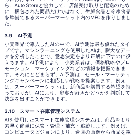
ら、Auto Storeと協力して、店舗受け取りと配送のため
に、梱包された商品だけではなく、生鮮食品と冷凍食品
を準備できるスーパーマーケット内のMFCを作りしまし
た。
3.9 AI予測
小売業界で導入したAIの中で、AI予測は最も優れたタイ
プです。マシンラーニングを使用したAIは、膨大なデー
タを分析したことで、意思決定をより正解に下すのに役
立ちます。AI予測により、小売業者は、価格戦略やプロ
モーション、マーケティングなどの情報を把握できま
す。それにとどまらず、AI予測は、セール・マーケティ
ングキャンペーンに相応しい戦略を提案します。例え
ば、スーパーマーケットは、新商品を購買する希望を持
っておりが、AIにより、顧客が好きかどうかを判断して
決定を出すことができます。
3.10 スマート在庫管理システム
AIを使用したスマート在庫管理システムは、商品をより
素早く簡単に保管・管理・補充・追跡します。例えば、
コンピュータビジョンにより、倉庫の画像から商品を識