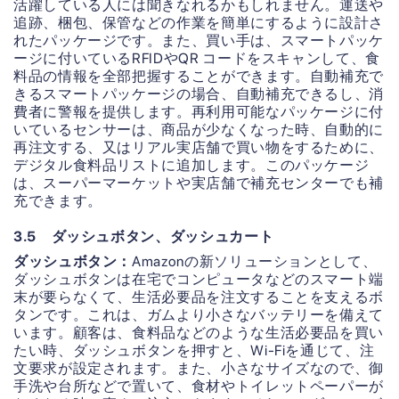
活躍している人には聞きなれるかもしれません。運送や
追跡、梱包、保管などの作業を簡単にするように設計さ
れたパッケージです。また、買い手は、スマートパッケ
ージに付いているRFIDやQR コードをスキャンして、食
料品の情報を全部把握することができます。自動補充で
きるスマートパッケージの場合、自動補充できるし、消
費者に警報を提供します。再利用可能なパッケージに付
いているセンサーは、商品が少なくなった時、自動的に
再注文する、又はリアル実店舗で買い物をするために、
デジタル食料品リストに追加します。このパッケージ
は、スーパーマーケットや実店舗で補充センターでも補
充できます。
3.5 ダッシュボタン、ダッシュカート
ダッシュボタン：
Amazonの新ソリューションとして、
ダッシュボタンは在宅でコンピュータなどのスマート端
末が要らなくて、生活必要品を注文することを支えるボ
タンです。これは、ガムより小さなバッテリーを備えて
います。顧客は、食料品などのような生活必要品を買い
たい時、ダッシュボタンを押すと、Wi-Fiを通じて、注
文要求が設定されます。また、小さなサイズなので、御
手洗や台所などで置いて、食材やトイレットペーパーが