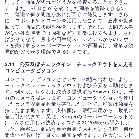
別して、商品が切れかどうかを検査することができま
す。また、RFIDとIoTを統合した商品を追跡できるの
で、運送で何か問題があれば直ぐに発見します。さら
に、ロボットやドローンを活用したことで、倉庫を動き
回って、商品の状態を検査します。それは、人間の人事
がない外勤時間で（深夜など）非常に役立ちます。それ
ばかりでなく、月末や四半期末にシステムからのレポー
トを受け取るスーパーマーケットの管理者は、営業が効
果的かどうかを理解できるはずです。
3.11 公安及ぼチェックイン・チェックアウトを支える
コンピュータビジョン
コンピュータビジョンとセンサーの組み合わせにより、
チェックイン・チェックアウトおよび公安を自動化しま
す。例えば、レジなし決済を提供するAmazon Goは、千
万のカメラを設定します。コンピュータビジョンを使用
したカメラが商品数量を確認したことで、顧客は商品を
持ったまま返ります。支払額は、銀行口座から自動的に
差し引かれます。又は、Krogerのスーパーマーケットで
は、AIを使用した決済キオスクを2020年から導入しま
した。顧客は、商品を自分自身でスキャンする時、何か
間違いがあれば、直ぐに通知を受けます。多大なコンピ