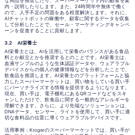
な商品を推奨したり、スーパーマーケット内の顧客を案
内・説明したりします。また、24時間年中無休で働く
ので、人手不足の問題をある程度解決します。それに、
AIチャットボットの稼働中、顧客に関するデータを収集
して分析したことで、セール・マーケティングキャンペ
ーンを促進することに貢献します。
3.2 AI栄養士
AI栄養士とは、AIを活用して栄養のバランスがある食品
料とか献立とかを推奨するとのことです。AI栄養士は、
血液サンプルのような生体認証データや、ウェアラブル
デバイスからの個人の健康情報などを分析したことで、
飲食品を推奨します。AI栄養士のプラットフォームと協
力したスーパーマーケットは、買い物をしている買い手
にパーソナライズする情報を提供するようになります。
現在、買い手は、電子棚札にあるQRコードなどをスキ
ャンしただけで、飲食品に関する一般的なアレルギーを
理解できます。さらに、より先端なソリューションは、
DNAデータ、センサー、ライトを使用して、買い手に適
切な食料品の位置に導くウェアラブルデバイスです。
活用事例：Krogerのスーパーマーケットでは、買い手が