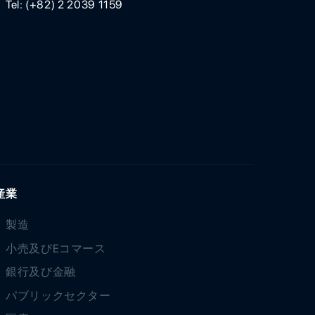
Tel: (+82) 2 2039 1159
産業
製造
小売及びEコマース
銀行及び金融
パブリックセクター