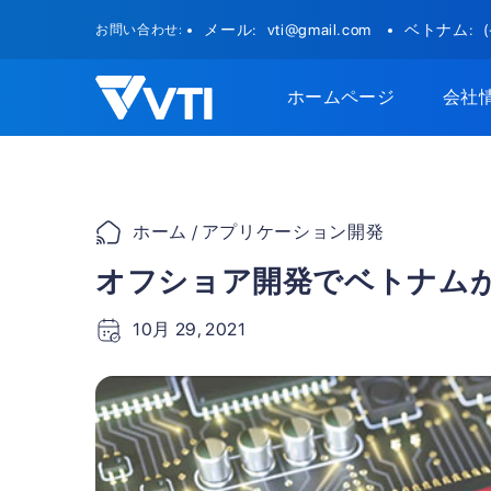
Skip
メール:
vti@gmail.com
ベトナム:
お問い合わせ:
to
content
ホームページ
会社
ホーム
/ アプリケーション開発
オフショア開発でベトナム
10月 29, 2021