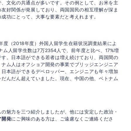
で、文化の共通点が多いです。その例として、お米を主
の友好関係が発展しており、両国国民の相互理解が深ま
の成功にとって、大事な要素だと考えれます。
0年度（2018年度）外国人留学生在籍状況調査結果によ
ナム人留学生数は7万2354人で、前年度と比べ、17%増
です。日本語ができる若者は増え続けており、両国間の
トナム人はオフショア開発の事業でブリッジエンジニア
、日本語ができるデベロッパー、エンジニアも年々増加
をだんだん超えていました。現在、中国の他、ベトナム
。
ムの魅力を三つ紹介しましたが、他には安定した政治・
ア開発
にご興味のある方は、ご遠慮なくご連絡くださ