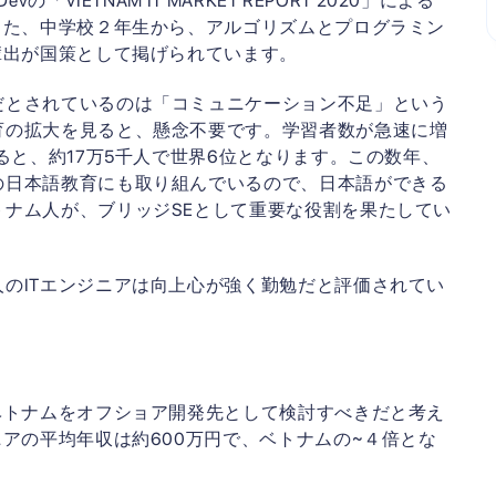
VIETNAM IT MARKET REPORT 2020」による
また、中学校２年生から、アルゴリズムとプログラミン
輩出が国策として掲げられています。
だとされているのは「コミュニケーション不足」という
育の拡大を見ると、懸念不要です。学習者数が急速に増
ると、約17万5千人で世界6位となります。この数年、
の日本語教育にも取り組んでいるので、日本語ができる
ナム人が、ブリッジSEとして重要な役割を果たしてい
のITエンジニアは向上心が強く勤勉だと評価されてい
ベトナムをオフショア開発先として検討すべきだと考え
ニアの平均年収は約600万円で、ベトナムの~４倍とな