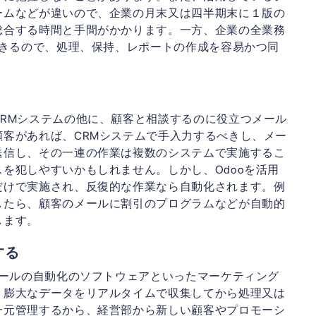
ームなどが違いので、企業の月末又は四半期末に１版の
総合する時間と手間がかかります。一方、企業の全業務
できるので、処理、保持、レポートの作成を容易かつ同
RMシステムの他に、顧客と相談するのに役立つメール
客があれば、CRMシステムで手入力するべきし、メー
送信し、その一連の作業は複数のシステムで実施するこ
を犯しやすいかもしれません。しかし、Odooを活用
だけで実施され、反復的な作業なら自動化されます。例
したら、顧客のメールに割引のプログラムなどが自動的
します。
する
メールの自動化のソフトウェアといったマーケティング
、膨大なデータをリアルタイムで収集してから処理又は
一元管理するから、経営部から新しい顧客やプロモーシ