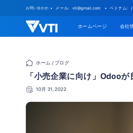
Skip
メール:
vti@gmail.com
ベトナム:
お問い合わせ:
to
content
ホームページ
会社
ホーム
/ ブログ
「小売企業に向け」Odoo
10月 31, 2022