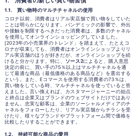
1. 消費者の新しい買い物習慣
1.1. 買い物時のマルチチャネルの使用
コロナ以前、消費者はリアル実店舗で買い物をしていた
ことは明らかになります。パンデミックの影響で、外出
や接触を制限するべきだった消費者は、多数のチャネル
を使用してオンラインショッピングしていました。
[2023年の小売業界のトレンド」
を踏まえて、たとえコ
ロナが収束しても、消費者はオンラインショップよりリ
アル実店舗のほうが好きだが、オンラインショップを続
けると分かります。特に、
ソース2
によると、購入意思
決定の前に、買い手の75％以上はマルチチャネルを通
じて最適な商品（最低価格のある商品など）を選出する
という。また、Eコマースを使用する消費者の73％は、
買い物をしている時、マルチチャネルを使っていると答
えました。言い換えれば、カスタマージャーニーの始点
と終点は企業又はブランドのウェブサイトだけではあり
ません。忠実な顧客は、企業のソーシャルメディアのチ
ャネルをフォローしたり、リアル実店舗からチラシを受
けたり、様々なブランドやプラットフォーム間で価格を
比較したりすることができます。
1.2. 持続可能な商品の愛用