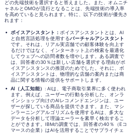
どの先端技術を選択すると答えました。また、オムニチ
ャネルとOMOが流行となることは、先端技術の導入率
を高めていると見られます。特に、以下の技術が優先さ
れます：
ボイスアシスタント：
ボイスアシスタントとは、AI
と自然言語処理を使用する
バーチャルアシスタント
です。それは、リアル実店舗での顧客体験を向上す
るだけではなく、インターネット上の検索を最適化
してウェブへの訪問者数を増やします。ある調査で
は、回答者の30％は新しい店舗を選択する理由がボ
イスアシスタンスの推奨のためでした。それに、ボ
イスアシスタントは、物理的な店舗の案内または商
品に関する情報の提供をサポートします。
AI（人工知能）
: AIは、電子商取引業界に多く使われ
ます。例えば、ユーザーの行動を分析した、オンラ
インショップ向けのAIレコメンドエンジンは、ユー
ザーが探している商品を提供できます。また、マシ
ンラーニングアルゴリズムを使用するAIは、多大な
データを分析して理論エーラーを素早く検出するこ
とができます。IBMの調査では、回答者の40％（Eコ
マースの企業）はAIを活用することでサプライチェ