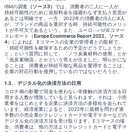
IBMの調査
（ソース3）
では、消費者の二人に一人が、
持続可能性のために追加料金を躊躇わなず支払う意思が
あるとは明確です。一方、2022年の消費者の5人に4人
が、ブランドの商品を選択する時、持続可能性のメリッ
トが不可欠であるという。また、ユーロ―パのEコマー
スレポート（
Europe Ecommerce Report 2022、ソース
4
）によれば、Eコマースの企業の管理者との取材で、
「持続可能性を確保するための予定がどうでしょうか
と」という質問に対して、「ノウ炭素材料の使用」とか
「低炭素物流」とかという答えが出ました。明らかにな
ることは、消費者が持続可能な商品を愛用することは、
企業の対応行動を後押しているのではないだろうか。
1.3. デジタル化の決済方法の日用
コロナ禍の影響で現金を使わない非接触の決済方法を日
用する人数が増加していると見られます。それは、小売
業者をはじめとする企業に決済方法の多様化を迫られて
います。経済産業によると、2022年に規模を問わず過
半数の小売企業がクレジットカードや電子マネーなどの
デジタル化の決済方法を受け取ります。Eコマースの場
合、消費者は、他の方法よりクレジットカードと電子マ