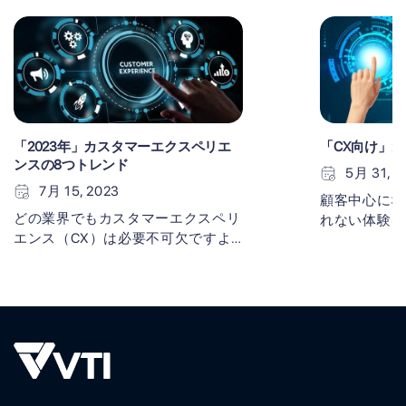
「2023年」カスタマーエクスペリエ
「CX向け」2
ンスの8つトレンド
5月 31, 2
7月 15, 2023
顧客中心にな
どの業界でもカスタマーエクスペリ
れない体験を
エンス（CX）は必要不可欠ですよ
ば、企業は顧
ね。良い顧客体験は顧客が再び店舗
認知度などを
に立ち寄って買い物をする動機とな
なります。し
ります。さらに、収益を増加させる
れるCX（顧
だけではなく、持続可能な価値を生
に、顧客の行
み出します。時代の激変の中で、顧
ません。本記
客体験を推進する戦略も大きく変化
客行動を紹介
しているようです。